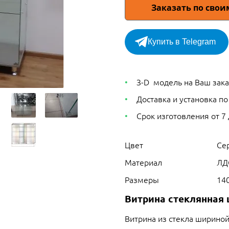
Заказать по сво
Купить в Telegram
З-D модель на Ваш зака
Доставка и установка по
Срок изготовления от 7
Цвет
Се
Материал
ЛД
Размеры
14
Витрина стеклянная
Витрина из стекла шириной