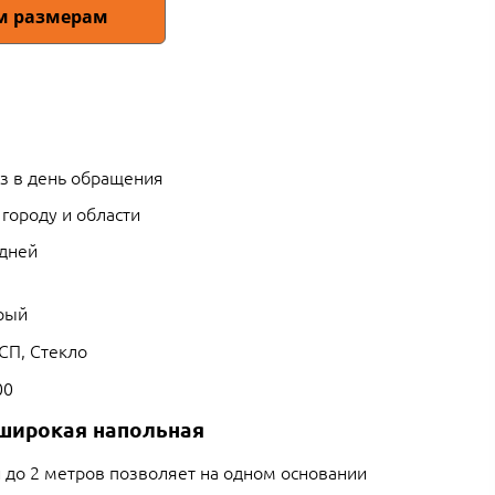
им размерам
з в день обращения
 городу и области
 дней
рый
СП, Стекло
00
 широкая напольная
 до 2 метров позволяет на одном основании