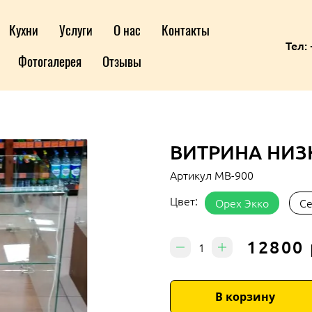
Кухни
Услуги
О нас
Контакты
Тел: 
Фотогалерея
Отзывы
ВИТРИНА НИЗ
Артикул
МВ-900
Цвет:
Орех Экко
С
12800 
В корзину