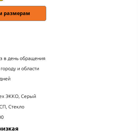
им размерам
з в день обращения
 городу и области
 дней
ех ЭККО, Серый
СП, Стекло
00
низкая