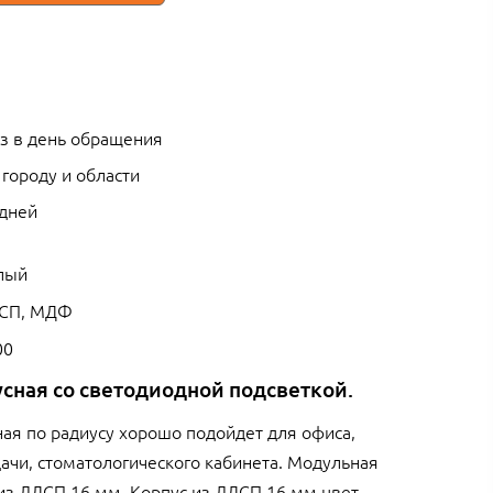
з в день обращения
 городу и области
 дней
лый
СП, МДФ
00
сная со светодиодной подсветкой.
ая по радиусу хорошо подойдет для офиса,
дачи, стоматологического кабинета. Модульная
 из ЛДСП 16 мм. Корпус из ЛДСП 16 мм цвет