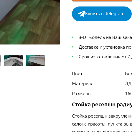
Купить в Telegram
З-D модель на Ваш зака
Доставка и установка по
Срок изготовления от 7
Цвет
Бе
Материал
ЛД
Размеры
16
Стойка ресепшн радиу
Стойка ресепшн закругленн
салона красоты, пункта вы
система на основе каркаса