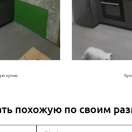
кую кухню
Кухн
ать похожую по своим ра