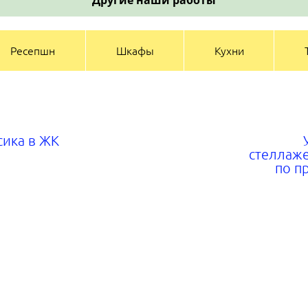
Ресепшн
Шкафы
Кухни
сика в ЖК
стеллаж
по п