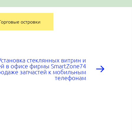
Торговые островки
Установка стеклянных витрин и
ей в офисе фирмы SmartZone74
родаже запчастей к мобильным
телефонам